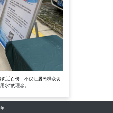
传页近百份
，不仅让
居民群众
切
用水”的理念
。
二年