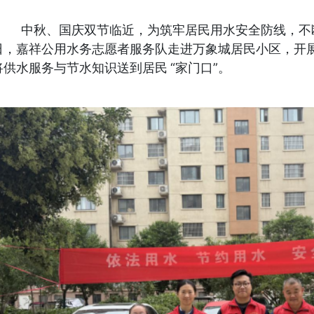
中秋、国庆双节临近，为筑牢居民用水安全防线，
不
日，
嘉祥公用水务
志愿
者
服务队走进万象城居民小区，开
将
供水
服务与
节水知识
送到居民
“家门口”。