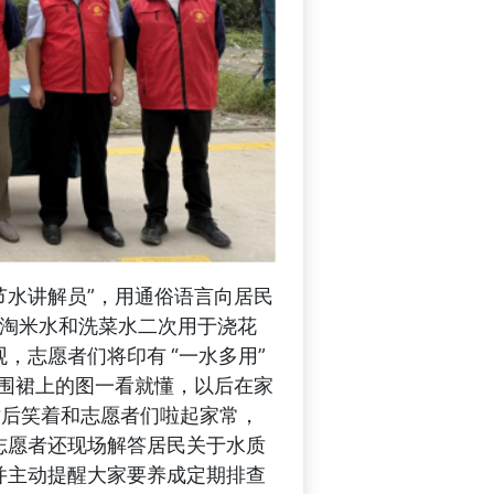
节水讲解员”，用通俗语言向居民
淘米水和
洗菜水二次用于浇花
观，志愿者们将印有
“一水多用”
围裙上的图一看就懂，以后在家
裙后笑着和志愿者
们啦起家常，
志愿者还现场解答居民关于水质
并
主动
提醒大家要养成定期
排查