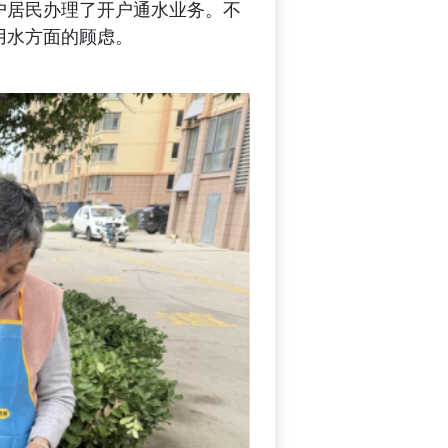
户居民办理了开户通水业务。
不
用水
方面
的顾虑
。