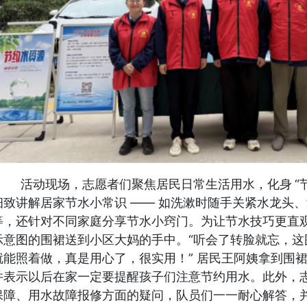
活动现场，志愿者们聚焦居民日常
生活
用水，化身
“
细致讲解居家节水小常识 —— 如洗漱时随手关紧水龙头、
等，还针对不同
家庭
分享节水小窍门。为让节水技巧更直
示意图的围裙送到小区大妈
的
手中
。
“
听会了转脸就忘，这
就能照着做，
真是用心了，很
实用！
” 居民王阿姨拿到围
并表示以后在家一定要提醒孩子们注意节约用水
。此外，
保障、用水故障报修
方面
的疑问，队员
们一一耐心解答，