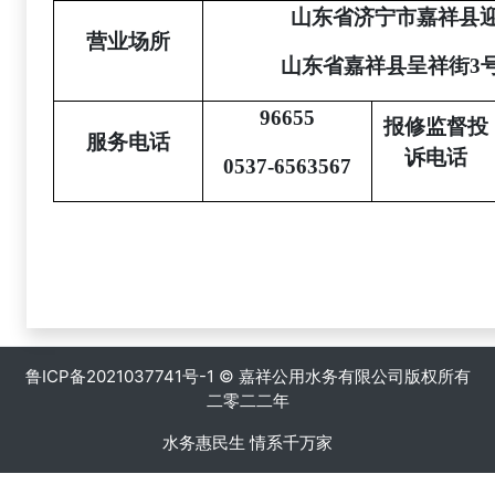
山东省济宁市嘉祥县
营业场所
山东省嘉祥县呈祥街
3
96655
报修监督投
服务电话
诉电话
0537-6563567
鲁ICP备2021037741号-1 © 嘉祥公用水务有限公司版权所有
二零二二年
水务惠民生 情系千万家